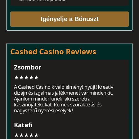
Igényelje a Bónuszt
Cashed Casino Reviews
Zsombor
★
★
★
★
★
A Cashed Casino kiváló élményt nyújt! Kreatív
dizájn és izgalmas játékmenet vár mindenkit.
Ajánlom mindenkinek, aki szereti a
kaszinójátékokat. Remek szórakozás és
nagyszerű nyerési esélyek!
Katafi
★
★
★
★
★