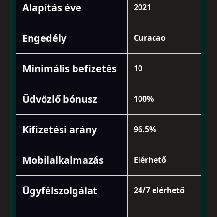
Alapítás éve
2021
Engedély
Curacao
Minimális befizetés
10
Üdvözlő bónusz
100%
Kifizetési arány
96.5%
Mobilalkalmazás
Elérhető
Ügyfélszolgálat
24/7 elérhető