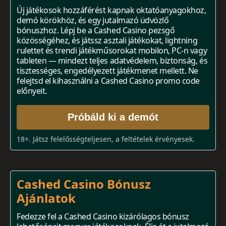
Új játékosok hozzáférést kapnak oktatóanyagokhoz,
demó körökhöz, és egy jutalmazó üdvözlő
bónuszhoz. Lépj be a Cashed Casino pezsgő
közösségéhez, és játssz asztali játékokat, lightning
rulettet és trendi játékműsorokat mobilon, PC-n vagy
tableten — mindezt teljes adatvédelem, biztonság, és
tisztességes, engedélyezett játékmenet mellett. Ne
felejtsd el kihasználni a Cashed Casino promo code
előnyeit.
Próbáld ki a demót
18+. Játsz felelősségteljesen, a feltételek érvényesek.
Cashed Casino Bónusz
Ajánlatok
Fedezze fel a Cashed Casino kizárólagos bónusz