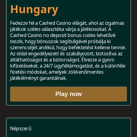
Hungary
Fedezze fel a Cashed Casino világát, ahol az izgalmas
játékok széles választéka várja a játékosokat. A
Cashed Casino no deposit bonus codes lehetővé
teszik, hogy bónuszok segítségével próbálja ki
szerencséjét anélkül, hogy befektetést kellene tennie.
Az oldal engedélyezett és szabályozott, biztosítva az
átláthatóságot és a biztonságot. Élvezze a gyors
kifizetéseket, a 24/7 ügyféltámogatást, és a különféle
fizetési módokat, amelyek zökkenőmentes
játékélményt garantálnak.
Play now
Népszerű