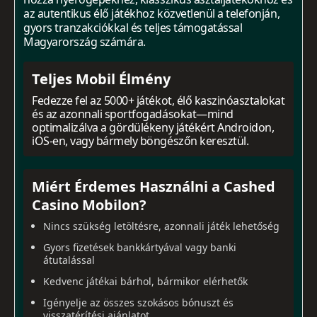
az autentikus élő játékhoz közvetlenül a telefonján,
gyors tranzakciókkal és teljes támogatással
Magyarország számára.
Teljes Mobil Élmény
Fedezze fel az 5000+ játékot, élő kaszinóasztalokat
és az azonnali sportfogadásokat—mind
optimalizálva a gördülékeny játékért Androidon,
iOS-en, vagy bármely böngészőn keresztül.
Miért Érdemes Használni a Cashed
Casino Mobilon?
Nincs szükség letöltésre, azonnali játék lehetőség
Gyors fizetések bankkártyával vagy banki
átutalással
Kedvenc játékai bárhol, bármikor elérhetők
Igényelje az összes szokásos bónuszt és
visszatérítési ajánlatot