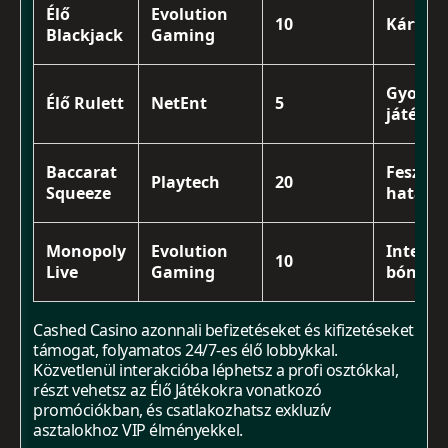
Élő
Evolution
10
Kártya
Blackjack
Gaming
Gyors
Élő Rulett
NetEnt
5
játékm
Baccarat
Feszült
Playtech
20
Squeeze
hatás
Monopoly
Evolution
Interak
10
Live
Gaming
bónusz
Cashed Casino azonnali befizetéseket és kifizetéseket
támogat, folyamatos 24/7-es élő lobbykkal.
Közvetlenül interakcióba léphetsz a profi osztókkal,
részt vehetsz az Élő Játékokra vonatkozó
promóciókban, és csatlakozhatsz exkluzív
asztalokhoz VIP élményekkel.