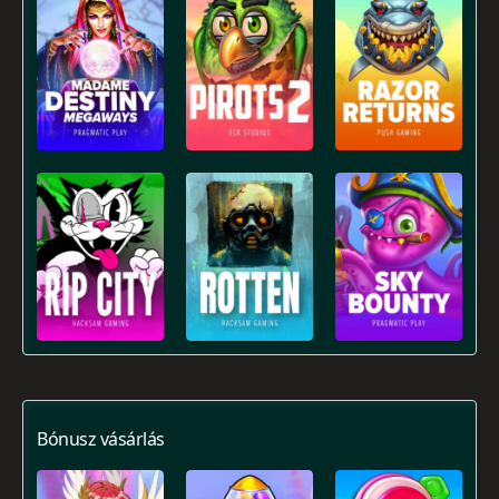
Bónusz vásárlás