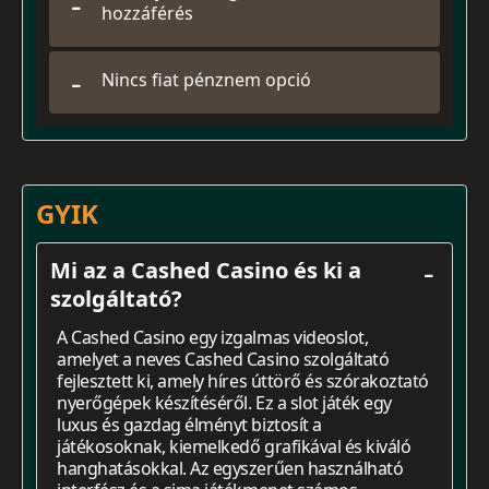
hozzáférés
Nincs fiat pénznem opció
GYIK
Mi az a Cashed Casino és ki a
szolgáltató?
A Cashed Casino egy izgalmas videoslot,
amelyet a neves Cashed Casino szolgáltató
fejlesztett ki, amely híres úttörő és szórakoztató
nyerőgépek készítéséről. Ez a slot játék egy
luxus és gazdag élményt biztosít a
játékosoknak, kiemelkedő grafikával és kiváló
hanghatásokkal. Az egyszerűen használható